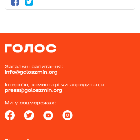
Загальні запитання:
info@goloszmin.org
Інтерв'ю, коментарі чи акредитація:
press@goloszmin.org
Ми у соцмережах: