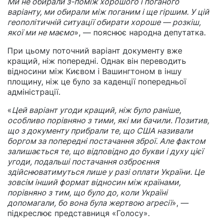
Ми не обирали з-поміж хорошого і поганого
варіанту, ми обирали між поганим і ще гіршим. У цій
геополітичній ситуації обирати хороше — розкіш,
якої ми не маємо
», — пояснює народна депутатка.
При цьому поточний варіант документу вже
кращий, ніж попередні. Однак він переводить
відносини між Києвом і Вашингтоном в іншу
площину, ніж це було за каденції попередньої
адміністрації.
«
Цей варіант угоди кращий, ніж було раніше,
особливо порівняно з тими, які ми бачили. Позитив,
що з документу прибрали те, що США називали
боргом за попередні постачання зброї. Але фактом
залишається те, що відповідно до букви і духу цієї
угоди, подальші постачання озброєння
здійснюватимуться лише у разі оплати України. Це
зовсім інший формат відносин між країнами,
порівняно з тим, що було до, коли Україні
допомагали, бо вона була жертвою агресії
», —
підкреслює представниця «Голосу».