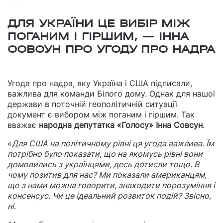
ДЛЯ УКРАЇНИ ЦЕ ВИБІР МІЖ
ПОГАНИМ І ГІРШИМ, — ІННА
СОВСУН ПРО УГОДУ ПРО НАДРА
Угода про надра, яку Україна і США підписали,
важлива для команди Білого дому. Однак для нашої
держави в поточній геополітичній ситуації
документ є вибором між поганим і гіршим. Так
вважає
народна депутатка «Голосу» Інна Совсун
.
«
Для США на політичному рівні ця угода важлива. Їм
потрібно було показати, що на якомусь рівні вони
домовились з українцями, десь дотисли тощо. В
чому позитив для нас? Ми показали американцям,
що з нами можна говорити, знаходити порозуміння і
консенсус. Чи це ідеальний розвиток подій? Звісно,
ні
.