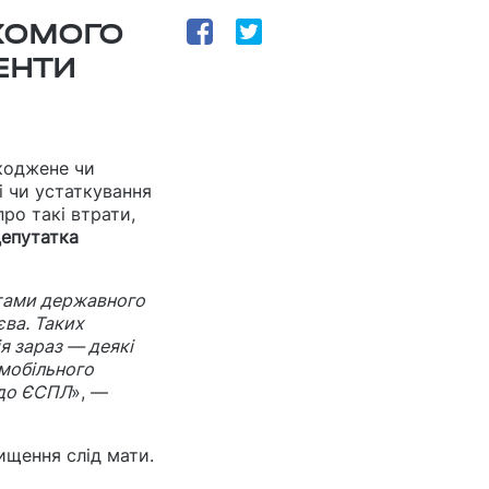
ХОМОГО
ЕНТИ
коджене чи
і чи устаткування
ро такі втрати,
епутатка
штами державного
єва. Таких
я зараз — деякі
омобільного
і до ЄСПЛ
», —
ищення слід мати.