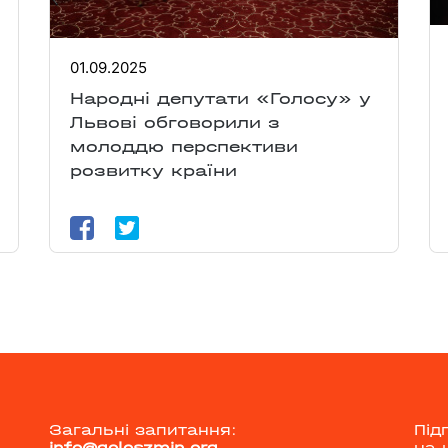
01.09.2025
Народні депутати «Голосу» у
Львові обговорили з
молоддю перспективи
розвитку країни
Загальні запитання:
Під
info@goloszmin.org
на 