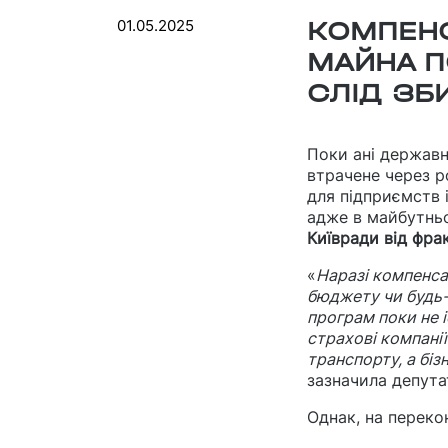
01.05.2025
КОМПЕНС
МАЙНА П
СЛІД ЗБ
Поки ані держав
втрачене через р
для підприємств і
адже в майбутнь
Київради від фра
«
Наразі компенс
бюджету чи будь-
програм поки не і
страхові компані
транспорту, а біз
зазначила депута
Однак, на переко