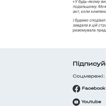
«
У будь-якому ви
подальшому. Можл
акт, коли компенс
І будемо сподіват
завдала в цій стр
резюмувала пред
Підписуй
Cоцмережi:
Facebook
Youtube