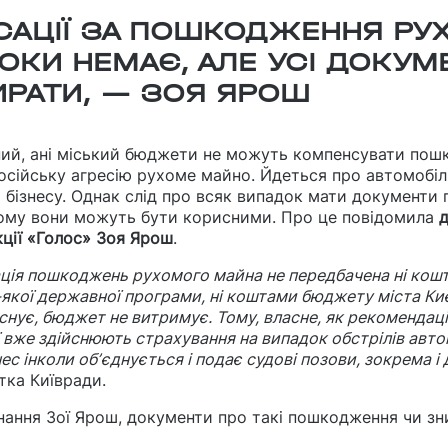
АЦІЇ ЗА ПОШКОДЖЕННЯ РУ
ОКИ НЕМАЄ, АЛЕ УСІ ДОКУМ
ИРАТИ, — ЗОЯ ЯРОШ
ний, ані міський бюджети не можуть компенсувати пош
осійську агресію рухоме майно. Йдеться про автомобіл
 бізнесу. Однак слід про всяк випадок мати документи п
ому вони можуть бути корисними. Про це повідомила
д
кції «Голос» Зоя Ярош
.
ація пошкоджень рухомого майна не передбачена ні ко
якої державної програми, ні коштами бюджету міста Ки
снує, бюджет не витримує. Тому, власне, як рекомендаці
ї вже здійснюють страхування на випадок обстрілів авт
нес інколи обʼєднується і подає судові позови, зокрема 
тка Київради.
нання Зої Ярош, документи про такі пошкодження чи зн