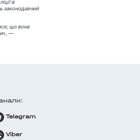
іції в
ть законодавчий
все, що вона
ти
», —
анали:
Telegram
Viber