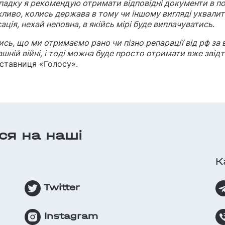
падку я рекомендую отримати відповідні документи в пол
иво, колись держава в тому чи іншому вигляді ухвали
ація, нехай неповна, в якійсь мірі буде виплачуватись
.
ись, що ми отримаємо рано чи пізно репарації від рф за 
ашній війні, і тоді можна буде просто отримати вже звід
ставниця «Голосу».
ся на нашi
К
Twitter
Instagram